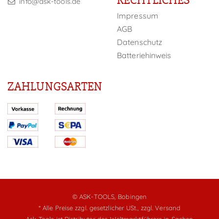
info@ask-tools.de
Impressum
AGB
Datenschutz
Batteriehinweis
ZAHLUNGSARTEN
© ASK-TOOLS, Bobingen
* Alle Preise zzgl. gesetzlicher USt.,
zzgl. Versand
Ask-Tools ist Distributor des Weltmarktführers in Sachen