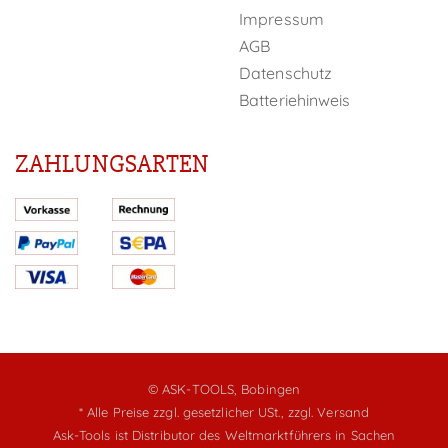
Impressum
AGB
Datenschutz
Batteriehinweis
ZAHLUNGSARTEN
© ASK-TOOLS, Bobingen
* Alle Preise zzgl. gesetzlicher USt.,
zzgl. Versand
Ask-Tools ist Distributor des Weltmarktführers in Sachen