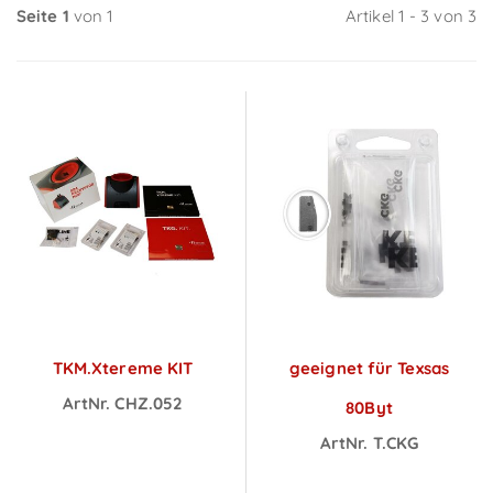
Seite 1
von 1
Artikel 1 - 3 von 3
TKM.Xtereme KIT
geeignet für Texsas
ArtNr. CHZ.052
80Byt
Preise sichtbar
ArtNr. T.CKG
nach
Preise sichtbar