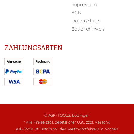
Impressum
AGB
Datenschutz
Batteriehinweis
ZAHLUNGSARTEN
© ASK-TOOLS, Bobingen
* Alle Preise zzgl. gesetzlicher USt.,
zzgl. Versand
Ask-Tools ist Distributor des Weltmarktführers in Sachen