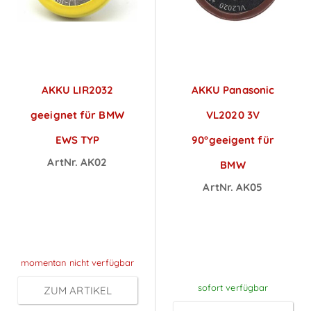
AKKU LIR2032
AKKU Panasonic
geeignet für BMW
VL2020 3V
EWS TYP
90°geeigent für
ArtNr. AK02
BMW
Preise sichtbar
ArtNr. AK05
nach
Preise sichtbar
Anmeldung
nach
Anmeldung
momentan nicht verfügbar
sofort verfügbar
ZUM ARTIKEL