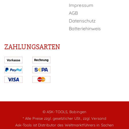
Impressum
AGB
Datenschutz
Batteriehinweis
ZAHLUNGSARTEN
© ASK-TOOLS, Bobingen
* Alle Preise zzgl. gesetzlicher USt.,
zzgl. Versand
Ask-Tools ist Distributor des Weltmarktführers in Sachen