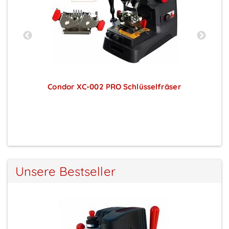
ne
Condor XC-002 PRO Schlüsselfräser
X
Preise sichtbar nach Anmeldung
Unsere Bestseller