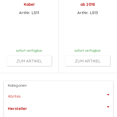
Kabel
ab 2018
ArtNr. LS11
ArtNr. LS13
Preise sichtbar
Preise sichtbar
nach
nach
Anmeldung
Anmeldung
sofort verfügbar
sofort verfügbar
ZUM ARTIKEL
ZUM ARTIKEL
Kategorien
Abrites
Hersteller