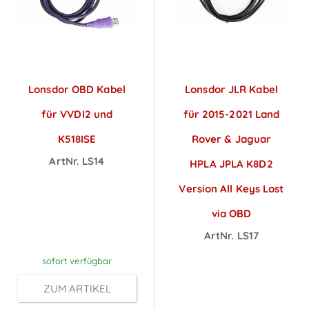
Lonsdor OBD Kabel
Lonsdor JLR Kabel
für VVDI2 und
für 2015-2021 Land
K518ISE
Rover & Jaguar
ArtNr. LS14
HPLA JPLA K8D2
Preise sichtbar
Version All Keys Lost
nach
via OBD
Anmeldung
ArtNr. LS17
Preise sichtbar
sofort verfügbar
nach
ZUM ARTIKEL
Anmeldung