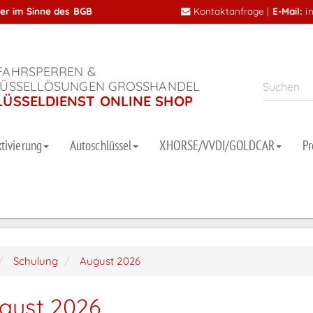
mer im Sinne des BGB
Kontaktanfrage
|
E-Mail:
i
AHRSPERREN &
ÜSSELLÖSUNGEN GROSSHANDEL
LÜSSELDIENST ONLINE SHOP
tivierung
Autoschlüssel
XHORSE/VVDI/GOLDCAR
P
Schulung
August 2026
gust 2026