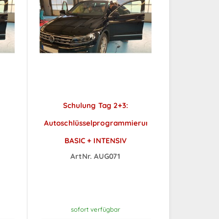
Schulung Tag 2+3:
Autoschlüsselprogrammierung
BASIC + INTENSIV
ArtNr. AUG071
ch
Preise sichtbar nach
Anmeldung
sofort verfügbar