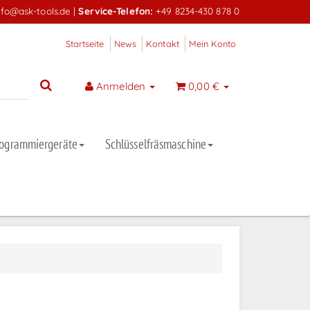
nfo@ask-tools.de
|
Service-Telefon:
+49 8234-430 878 0
Startseite
News
Kontakt
Mein Konto
Anmelden
0,00 €
rogrammiergeräte
Schlüsselfräsmaschine