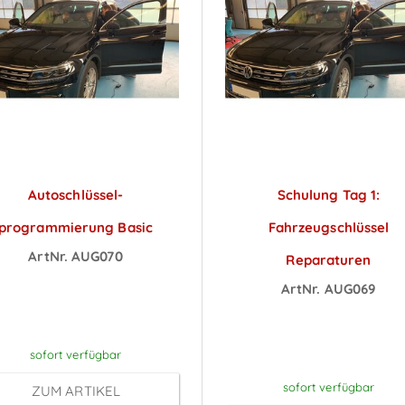
Autoschlüssel­
Schulung Tag 1:
programmierung Basic
Fahrzeugschlüssel
ArtNr. AUG070
Reparaturen
reise sichtbar nach
ArtNr. AUG069
Anmeldung
Preise sichtbar na
Anmeldung
sofort verfügbar
sofort verfügbar
ZUM ARTIKEL