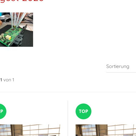
1
von 1