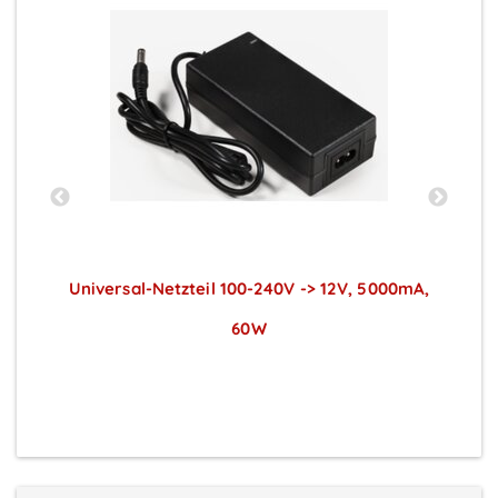
Universal-Netzteil 100-240V -> 12V, 5000mA,
S
60W
Preise sichtbar nach Anmeldung