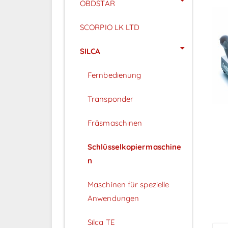
OBDSTAR
SCORPIO LK LTD
SILCA
Fernbedienung
Transponder
Fräsmaschinen
Schlüsselkopiermaschine
n
P
Maschinen für spezielle
Anwendungen
Silca TE