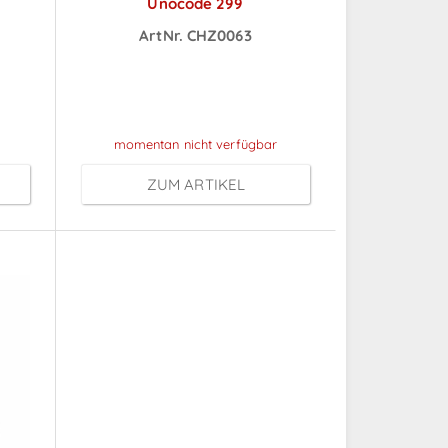
Unocode 299
ArtNr. CHZ0063
ch
Preise sichtbar nach
Anmeldung
momentan nicht verfügbar
ZUM ARTIKEL