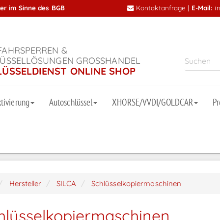
mer im Sinne des BGB
Kontaktanfrage
|
E-Mail:
i
AHRSPERREN &
ÜSSELLÖSUNGEN GROSSHANDEL
LÜSSELDIENST ONLINE SHOP
tivierung
Autoschlüssel
XHORSE/VVDI/GOLDCAR
P
Hersteller
SILCA
Schlüsselkopiermaschinen
hlüsselkopiermaschinen