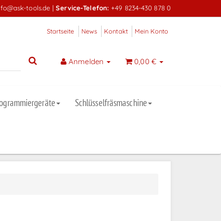
nfo@ask-tools.de
|
Service-Telefon:
+49 8234-430 878 0
Startseite
News
Kontakt
Mein Konto
Anmelden
0,00 €
rogrammiergeräte
Schlüsselfräsmaschine