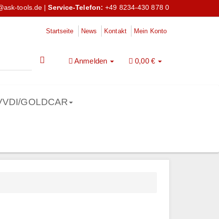
@ask-tools.de
|
Service-Telefon:
+49 8234-430 878 0
Startseite
News
Kontakt
Mein Konto
Anmelden
0,00 €
VVDI/GOLDCAR