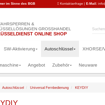
hmer im Sinne des BGB
Kontaktanfrage
|
E-Mail:
info
AHRSPERREN &
ÜSSELLÖSUNGEN GROSSHANDEL
ÜSSELDIENST ONLINE SHOP
SW-Aktivierung
Autoschlüssel
XHORSE/
smaschine
Angebot
Zubehör
Neuware
Autoschlüssel
Universal Fernbedienung
KEYDIY
YDIY