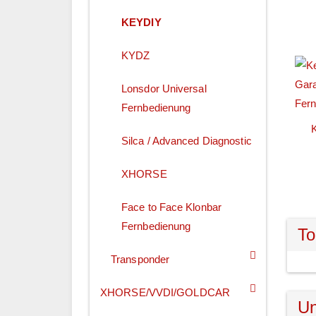
KEYDIY
KYDZ
Lonsdor Universal
Fernbedienung
K
Silca / Advanced Diagnostic
XHORSE
Face to Face Klonbar
Fernbedienung
To
Transponder
XHORSE/VVDI/GOLDCAR
Un