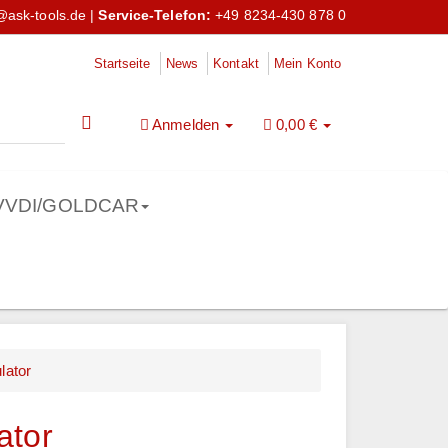
@ask-tools.de
|
Service-Telefon:
+49 8234-430 878 0
Startseite
News
Kontakt
Mein Konto
Anmelden
0,00 €
VVDI/GOLDCAR
lator
ator