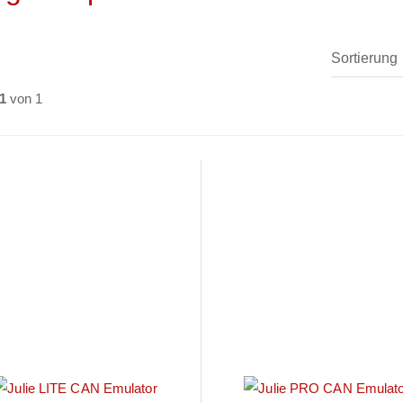
1
von 1