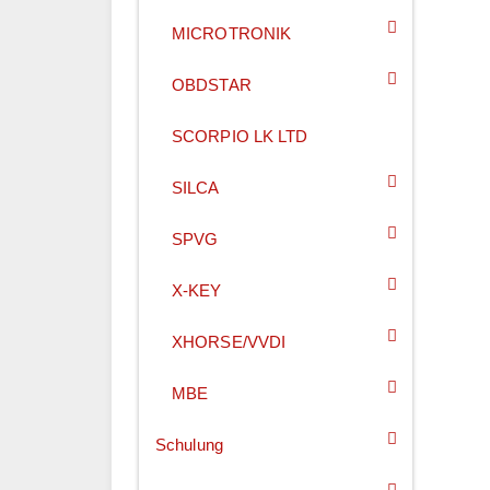
MICROTRONIK
OBDSTAR
SCORPIO LK LTD
SILCA
SPVG
X-KEY
XHORSE/VVDI
MBE
Schulung