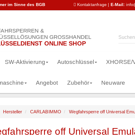
hmer im Sinne des BGB
Kontaktanfrage
|
E-Mail:
info
AHRSPERREN &
ÜSSELLÖSUNGEN GROSSHANDEL
ÜSSELDIENST ONLINE SHOP
SW-Aktivierung
Autoschlüssel
XHORSE/
smaschine
Angebot
Zubehör
Neuware
Hersteller
CARLABIMMO
Wegfahrsperre off Universal Emu
gfahrsperre off Universal Emul