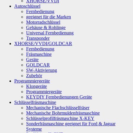
XHORSE/VVDI
Autoschlüssel
Fernbedienung
geeignet für die Marken
Motorradschlüssel
Gehäuse & Rohlinge
Universal Fernbedienung
Transponder
XHORSE/VVDI/GOLDCAR
Fernbedienung
Fräsmaschine
Geräte
GOLDCAR
SW-Aktivierung
Zubehör
Programmiergeräte
Klongeräte
Programmiergeräte
KEYDIY Fernbedienungen Geräte
Schlüsselfräsmaschine
Mechanische Flachschlüsselfräser
Mechanische Bohrmuldenfräsmaschine
Schlüsselprofilfräsmaschine X-KEY
Sonderfräsmaschine geeignet für Ford & Jaguar
Systeme