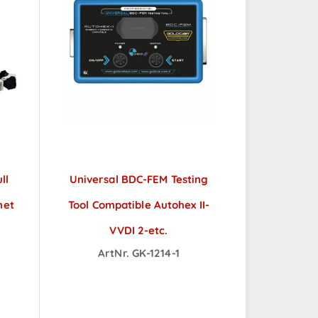
ll
Universal BDC-FEM Testing
net
Tool Compatible Autohex II-
VVDI 2-etc.
ArtNr. GK-1214-1
ch
Preise sichtbar nach
Anmeldung