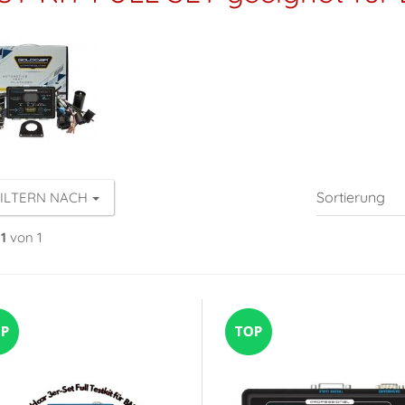
ILTERN NACH
1
von 1