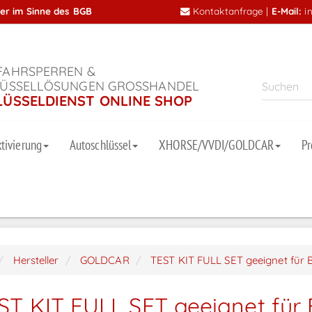
mer im Sinne des BGB
Kontaktanfrage
|
E-Mail:
i
AHRSPERREN &
ÜSSELLÖSUNGEN GROSSHANDEL
LÜSSELDIENST ONLINE SHOP
tivierung
Autoschlüssel
XHORSE/VVDI/GOLDCAR
P
Hersteller
GOLDCAR
TEST KIT FULL SET geeignet fü
ST KIT FULL SET geeignet fü