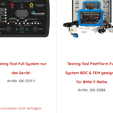
sting Tool Full System nur
Testing Tool Platfform Fu
das Gerät!
System BDC & FEM geeig
ArtNr. GK-1211-1
für BMW F-Reihe
reise sichtbar nach
ArtNr. GK-5006
Anmeldung
Preise sichtbar na
Anmeldung
momentan nicht verfügbar