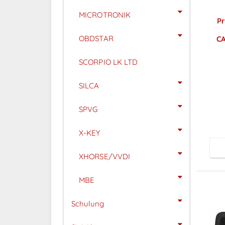
MICROTRONIK
Pr
OBDSTAR
CA
SCORPIO LK LTD
SILCA
P
SPVG
X-KEY
XHORSE/VVDI
MBE
Schulung