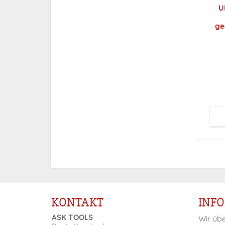
U
ge
P
KONTAKT
INF
ASK TOOLS
Wir üb