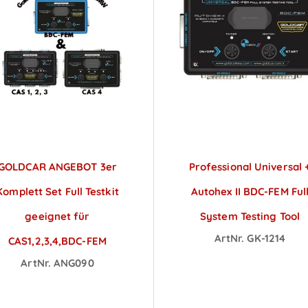
GOLDCAR ANGEBOT 3er
Professional Universal 
Komplett Set Full Testkit
Autohex II BDC-FEM Ful
geeignet für
System Testing Tool
ArtNr. GK-1214
CAS1,2,3,4,BDC-FEM
Preise sichtbar na
ArtNr. ANG090
reise sichtbar nach
Anmeldung