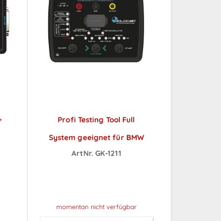
+
Profi Testing Tool Full
l
System geeignet für BMW
ArtNr. GK-1211
Preise sichtbar nach
ch
Anmeldung
momentan nicht verfügbar