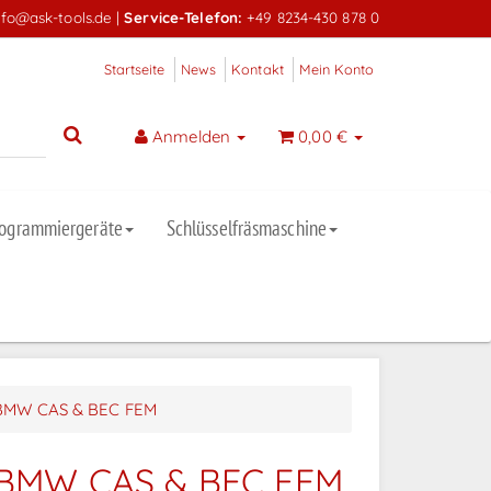
nfo@ask-tools.de
|
Service-Telefon:
+49 8234-430 878 0
Startseite
News
Kontakt
Mein Konto
Anmelden
0,00 €
rogrammiergeräte
Schlüsselfräsmaschine
r BMW CAS & BEC FEM
r BMW CAS & BEC FEM