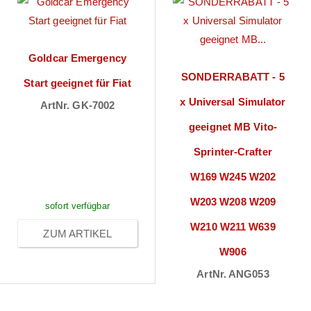
Goldcar Emergency
SONDERRABATT - 5
Start geeignet für Fiat
x Universal Simulator
ArtNr. GK-7002
Preise sichtbar
geeignet MB Vito-
nach
Sprinter-Crafter
Anmeldung
W169 W245 W202
W203 W208 W209
sofort verfügbar
W210 W211 W639
ZUM ARTIKEL
W906
ArtNr. ANG053
Preise sichtbar