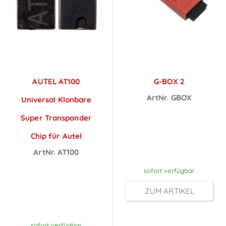
AUTEL AT100
G-BOX 2
ArtNr. GBOX
Universal Klonbare
Preise sichtbar
Super Transponder
nach
Chip für Autel
Anmeldung
ArtNr. AT100
Preise sichtbar
sofort verfügbar
nach
ZUM ARTIKEL
Anmeldung
sofort verfügbar