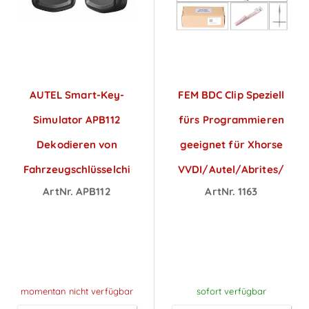
AUTEL Smart-Key-
FEM BDC Clip Speziell
Simulator APB112
fürs Programmieren
Dekodieren von
geeignet für Xhorse
Fahrzeugschlüsselchipdaten
VVDI/Autel/Abrites/Micr
ArtNr. APB112
ArtNr. 1163
Preise sichtbar
Preise sichtbar
nach
nach
Anmeldung
Anmeldung
momentan nicht verfügbar
sofort verfügbar