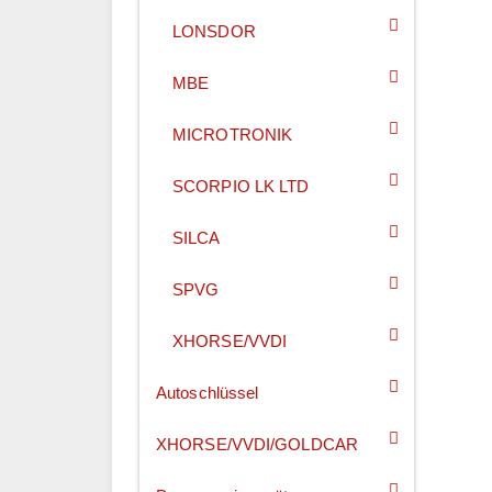
LONSDOR
MBE
MICROTRONIK
SCORPIO LK LTD
SILCA
SPVG
XHORSE/VVDI
Autoschlüssel
XHORSE/VVDI/GOLDCAR