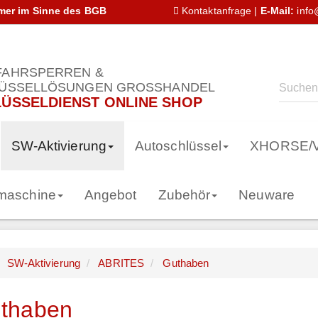
hmer im Sinne des BGB
Kontaktanfrage
|
E-Mail:
info
AHRSPERREN &
ÜSSELLÖSUNGEN GROSSHANDEL
ÜSSELDIENST ONLINE SHOP
SW-Aktivierung
Autoschlüssel
XHORSE/
smaschine
Angebot
Zubehör
Neuware
SW-Aktivierung
ABRITES
Guthaben
thaben