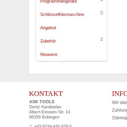
Programmiergeräte
Schlüsselfräsmaschine
Angebot
Zubehör
Neuware
KONTAKT
INF
ASK TOOLS
Wir übe
Deniz Karabarlas
Zahlun
Albert-Einstein-Str. 14
86399 Bobingen
Sitema
+49 8234-430 878 0