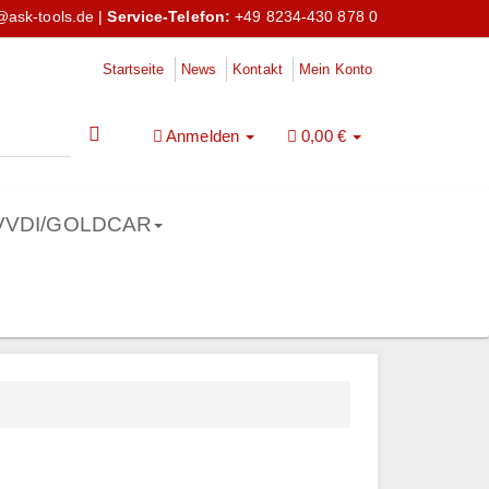
@ask-tools.de
|
Service-Telefon:
+49 8234-430 878 0
Startseite
News
Kontakt
Mein Konto
Anmelden
0,00 €
VVDI/GOLDCAR