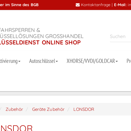
mer im Sinne des BGB
Kontaktanfrage
|
E-Mail:
i
AHRSPERREN &
ÜSSELLÖSUNGEN GROSSHANDEL
LÜSSELDIENST ONLINE SHOP
tivierung
Autoschlüssel
XHORSE/VVDI/GOLDCAR
P
Zubehör
Geräte Zubehör
LONSDOR
ONSDOR