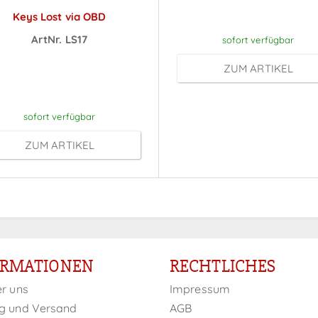
Anmeldung
Keys Lost via OBD
ArtNr. LS17
sofort verfügbar
reise sichtbar nach
ZUM ARTIKEL
Anmeldung
sofort verfügbar
ZUM ARTIKEL
ORMATIONEN
RECHTLICHES
er uns
Impressum
g und Versand
AGB