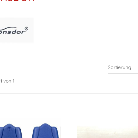
1
von 1