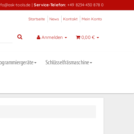
nfo@ask-tools.de
|
Service-Telefon:
+49 8234-430 878 0
Startseite
News
Kontakt
Mein Konto
Anmelden
0,00 €
rogrammiergeräte
Schlüsselfräsmaschine