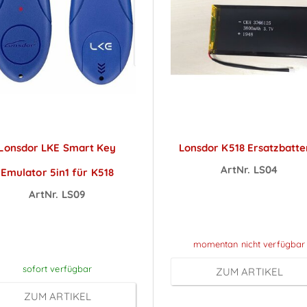
Lonsdor LKE Smart Key
Lonsdor K518 Ersatzbatte
ArtNr. LS04
Emulator 5in1 für K518
Preise sichtbar na
ArtNr. LS09
reise sichtbar nach
Anmeldung
Anmeldung
momentan nicht verfügbar
sofort verfügbar
ZUM ARTIKEL
ZUM ARTIKEL