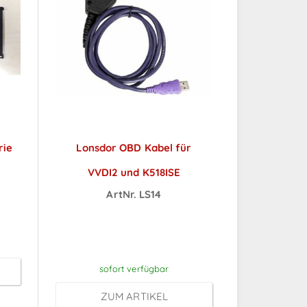
rie
Lonsdor OBD Kabel für
VVDI2 und K518ISE
ch
ArtNr. LS14
Preise sichtbar nach
Anmeldung
sofort verfügbar
ZUM ARTIKEL