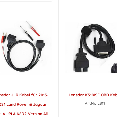
nsdor JLR Kabel für 2015-
Lonsdor K518ISE OBD Kab
ArtNr. LS11
021 Land Rover & Jaguar
Preise sichtbar na
LA JPLA K8D2 Version All