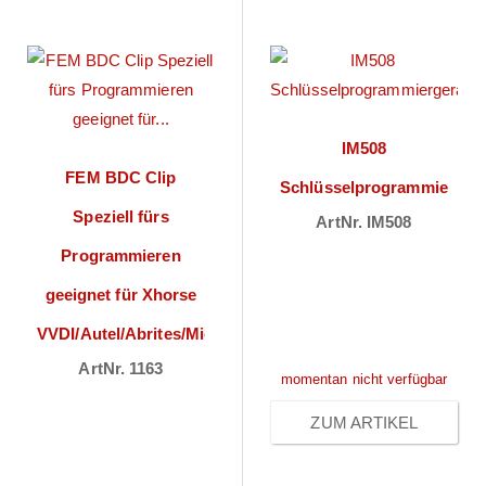
IM508
FEM BDC Clip
Schlüsselprogrammiergerä
Speziell fürs
ArtNr. IM508
Preise sichtbar
Programmieren
nach
geeignet für Xhorse
Anmeldung
VVDI/Autel/Abrites/Microtronik
ArtNr. 1163
momentan nicht verfügbar
Preise sichtbar
ZUM ARTIKEL
nach
Anmeldung