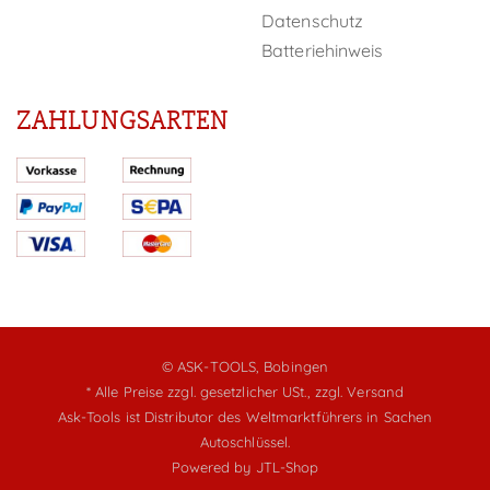
Datenschutz
Batteriehinweis
ZAHLUNGSARTEN
© ASK-TOOLS, Bobingen
* Alle Preise zzgl. gesetzlicher USt.,
zzgl. Versand
Ask-Tools ist Distributor des Weltmarktführers in Sachen
Autoschlüssel.
Powered by
JTL-Shop