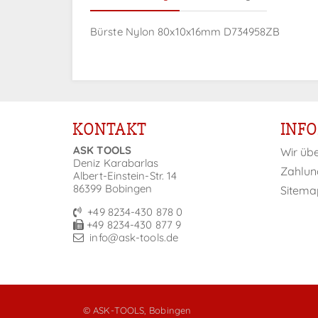
Bürste Nylon 80x10x16mm D734958ZB
KONTAKT
INF
ASK TOOLS
Wir üb
Deniz Karabarlas
Zahlun
Albert-Einstein-Str. 14
86399 Bobingen
Sitema
+49 8234-430 878 0
+49 8234-430 877 9
info@ask-tools.de
© ASK-TOOLS, Bobingen