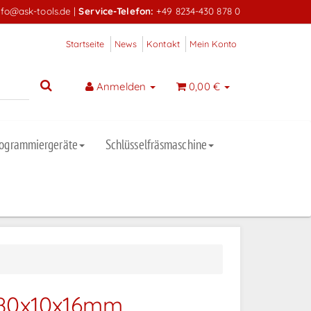
nfo@ask-tools.de
|
Service-Telefon:
+49 8234-430 878 0
Startseite
News
Kontakt
Mein Konto
Anmelden
0,00 €
rogrammiergeräte
Schlüsselfräsmaschine
 80x10x16mm