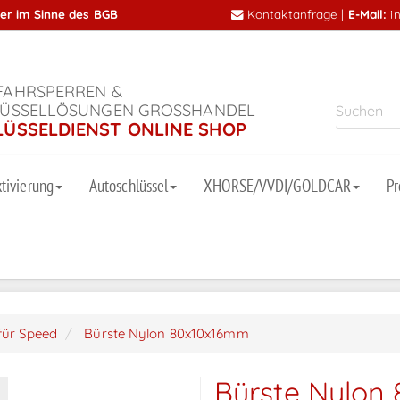
mer im Sinne des BGB
Kontaktanfrage
|
E-Mail:
i
AHRSPERREN &
ÜSSELLÖSUNGEN GROSSHANDEL
LÜSSELDIENST ONLINE SHOP
tivierung
Autoschlüssel
XHORSE/VVDI/GOLDCAR
P
für Speed
Bürste Nylon 80x10x16mm
Bürste Nylon