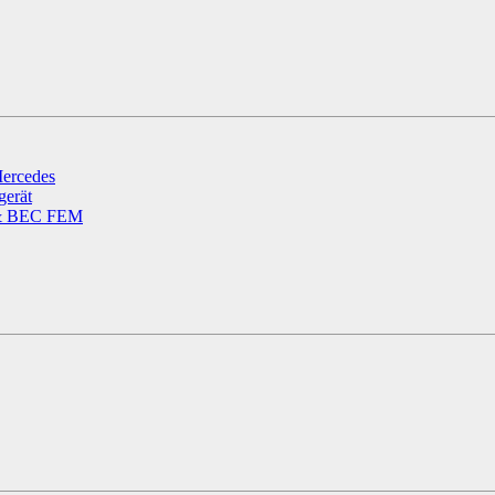
ercedes
gerät
 & BEC FEM