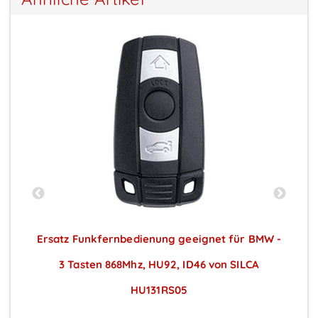
 -
Ersatz Funkfernbedienung geeignet für BMW -
3 Tasten 868Mhz, HU92, ID46 von SILCA
HU131RS05
Preise sichtbar nach Anmeldung