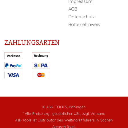
Impressum
AGB
Datenschutz
Batteriehinweis
ZAHLUNGSARTEN
© ASK-TOOLS, Bobingen
* Alle Preise zzgl. gesetzlicher USt.,
zzgl. Versand
Ask-Tools ist Distributor des Weltmarktführers in Sachen
Autoschlüssel.