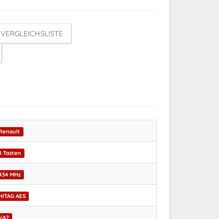
VERGLEICHSLISTE
Renault
3 Tasten
434 MHz
HITAG AES
VA2