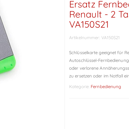
Ersatz Fernbe
Renault - 2 T
VA150S21
Artikelnummer:
VA150S21
Schlüsselkarte geeignet für R
Autoschlüssel-Fernbedienunge
oder verlorene Annäherungss
zu ersetzen oder im Notfall ein
Kategorie:
Fernbedienung
Preise sichtbar nach
Anmeldung