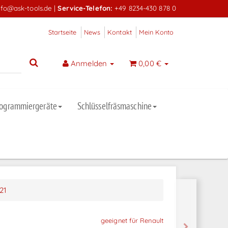
nfo@ask-tools.de
|
Service-Telefon:
+49 8234-430 878 0
Startseite
News
Kontakt
Mein Konto
Anmelden
0,00 €
rogrammiergeräte
Schlüsselfräsmaschine
21
geeignet für Renault