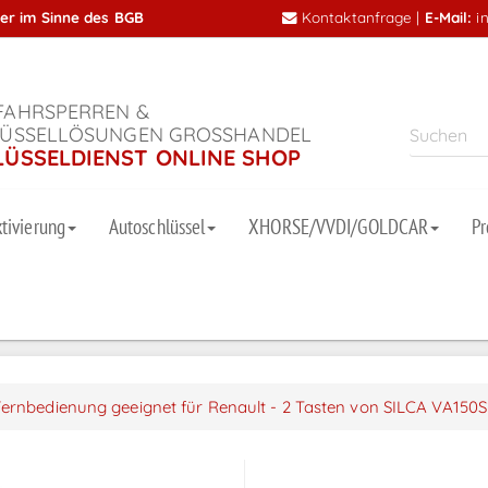
mer im Sinne des BGB
Kontaktanfrage
|
E-Mail:
i
AHRSPERREN &
ÜSSELLÖSUNGEN GROSSHANDEL
LÜSSELDIENST ONLINE SHOP
tivierung
Autoschlüssel
XHORSE/VVDI/GOLDCAR
P
Fernbedienung geeignet für Renault - 2 Tasten von SILCA VA150S