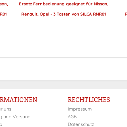
san,
Ersatz Fernbedienung geeignet für Nissan,
2R01
Renault, Opel - 3 Tasten von SILCA RNR01
R
Preise sichtbar nach
Anmeldung
ORMATIONEN
RECHTLICHES
er uns
Impressum
g und Versand
AGB
p
Datenschutz