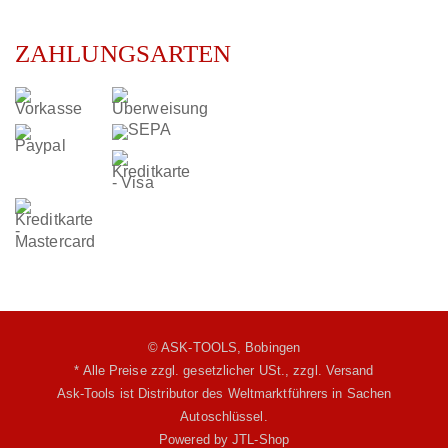
ZAHLUNGSARTEN
© ASK-TOOLS, Bobingen
* Alle Preise zzgl. gesetzlicher USt.,
zzgl. Versand
Ask-Tools ist Distributor des Weltmarktführers in Sachen
Autoschlüssel.
Powered by
JTL-Shop