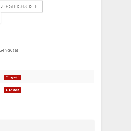
VERGLEICHSLISTE
 Gehäuse!
Chrysler
4 Tasten