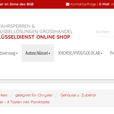
mer im Sinne des BGB
Kontaktanfrage
|
E-Mail:
i
AHRSPERREN &
ÜSSELLÖSUNGEN GROSSHANDEL
LÜSSELDIENST ONLINE SHOP
tivierung
Autoschlüssel
XHORSE/VVDI/GOLDCAR
P
arken
geeignet für Chrysler
Gehäuse u. Zubehör
 - 4 Tasten inkl. Paniktaste