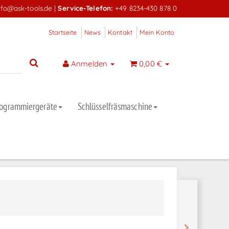
nfo@ask-tools.de
|
Service-Telefon:
+49 8234-430 878 0
Startseite
News
Kontakt
Mein Konto
Anmelden
0,00 €
rogrammiergeräte
Schlüsselfräsmaschine