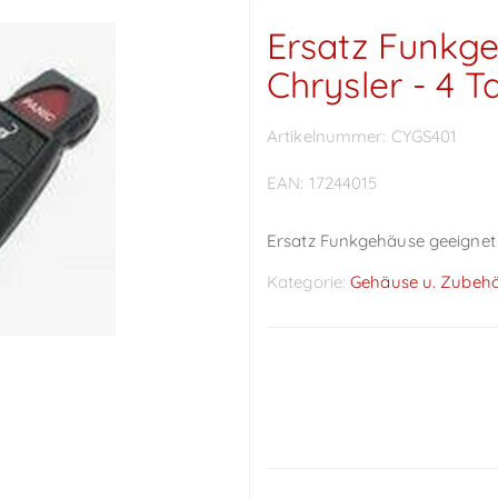
Ersatz Funkge
Chrysler - 4 T
Artikelnummer:
CYGS401
EAN:
17244015
Ersatz Funkgehäuse geeignet f
Kategorie:
Gehäuse u. Zubeh
Preise sichtbar nach
Anmeldung