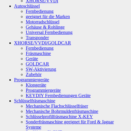
XHORSE/VVDI
Autoschlüssel
Fernbedienung
geeignet für die Marken
Motorradschlüssel
Gehäuse & Rohlinge
Universal Fernbedienung
Transponder
XHORSE/VVDI/GOLDCAR
Fernbedienung
Fräsmaschine
Geräte
GOLDCAR
SW-Aktivierung
Zubehör
Programmiergeräte
Klongeräte
Programmiergeräte
KEYDIY Fernbedienungen Geräte
Schlüsselfräsmaschine
Mechanische Flachschlüsselfräser
Mechanische Bohrmuldenfräsmaschine
Schlüsselprofilfräsmaschine X-KEY
Sonderfräsmaschine geeignet für Ford & Jaguar
Systeme