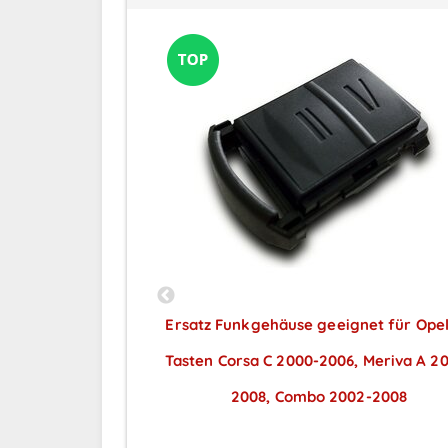
 geeignet für
Ersatz Funkgehäuse geeignet für Opel
en Bahn
Tasten Corsa C 2000-2006, Meriva A 2
ar nach
2008, Combo 2002-2008
ng
Preise sichtbar nach