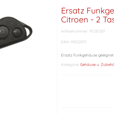
Ersatz Funkge
Citroen - 2 Ta
Artikelnummer:
PCGF207
EAN:
49212075
Ersatz Funkgehäuse geeignet f
Kategorie:
Gehäuse u. Zubeh
Preise sichtbar nach
Anmeldung