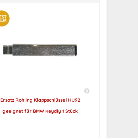
Ersatz Rohling Klappschlüssel HU92
Ersatz Funkgehä
geeignet für BMW Keydiy 1 Stück
Tasten mit HU1
Preise sichtbar nach
2006, Meriva 
Anmeldung