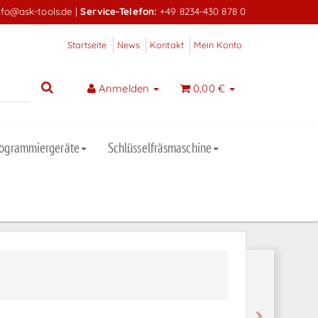
nfo@ask-tools.de
|
Service-Telefon:
+49 8234-430 878 0
Startseite
News
Kontakt
Mein Konto
Anmelden
0,00 €
rogrammiergeräte
Schlüsselfräsmaschine