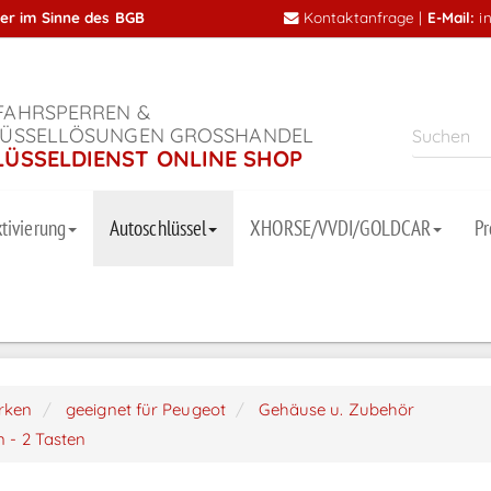
mer im Sinne des BGB
Kontaktanfrage
|
E-Mail:
i
AHRSPERREN &
ÜSSELLÖSUNGEN GROSSHANDEL
LÜSSELDIENST ONLINE SHOP
tivierung
Autoschlüssel
XHORSE/VVDI/GOLDCAR
P
arken
geeignet für Peugeot
Gehäuse u. Zubehör
 - 2 Tasten