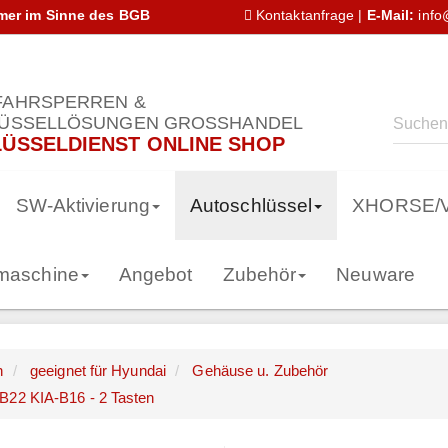
hmer im Sinne des BGB
Kontaktanfrage
|
E-Mail:
info
AHRSPERREN &
ÜSSELLÖSUNGEN GROSSHANDEL
ÜSSELDIENST ONLINE SHOP
SW-Aktivierung
Autoschlüssel
XHORSE/
smaschine
Angebot
Zubehör
Neuware
n
geeignet für Hyundai
Gehäuse u. Zubehör
B22 KIA-B16 - 2 Tasten