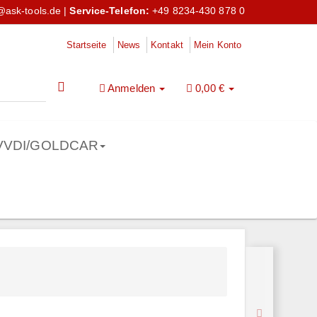
@ask-tools.de
|
Service-Telefon:
+49 8234-430 878 0
Startseite
News
Kontakt
Mein Konto
Anmelden
0,00 €
VVDI/GOLDCAR