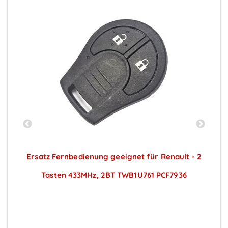
 2
Ersatz Fernbedienung geeignet für Renault - 2
E
Tasten 433MHz, 2BT TWB1U761 PCF7936
Preise sichtbar nach Anmeldung