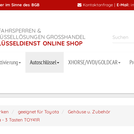
mer im Sinne des BGB
Kontaktanfrage
|
E-Mail:
i
AHRSPERREN &
ÜSSELLÖSUNGEN GROSSHANDEL
LÜSSELDIENST ONLINE SHOP
tivierung
Autoschlüssel
XHORSE/VVDI/GOLDCAR
P
arken
geeignet für Toyota
Gehäuse u. Zubehör
a - 3 Tasten TOY41R