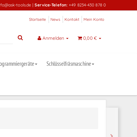
nfo@ask-tools.de
|
Service-Telefon:
+49 8234-430 878 0
Startseite
News
Kontakt
Mein Konto
Anmelden
0,00 €
rogrammiergeräte
Schlüsselfräsmaschine