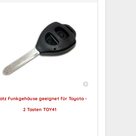
atz Funkgehäuse geeignet für Toyota -
Ersatz Funkgehä
2 Tasten TOY41
2 
Preise sichtbar nach
Preise
Anmeldung
A