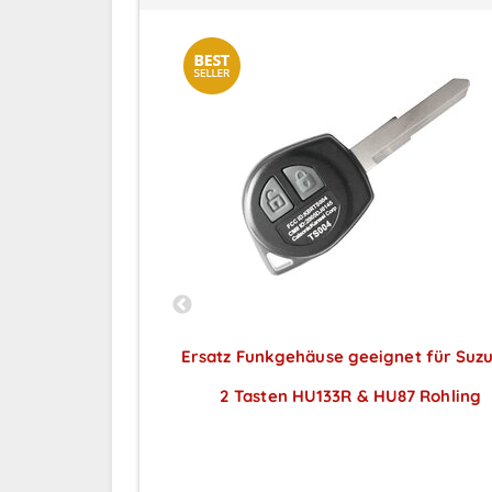
net für Opel - 2
Ersatz Funkgehäuse geeignet für Suzu
46
2 Tasten HU133R & HU87 Rohling
ar nach
Preise sichtbar nach
ng
Anmeldung