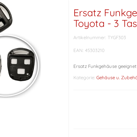
Ersatz Funkge
Toyota - 3 Ta
Artikelnummer:
TYGF303
EAN:
45303210
Ersatz Funkgehäuse geeignet 
Kategorie:
Gehäuse u. Zubeh
Preise sichtbar nach
Anmeldung