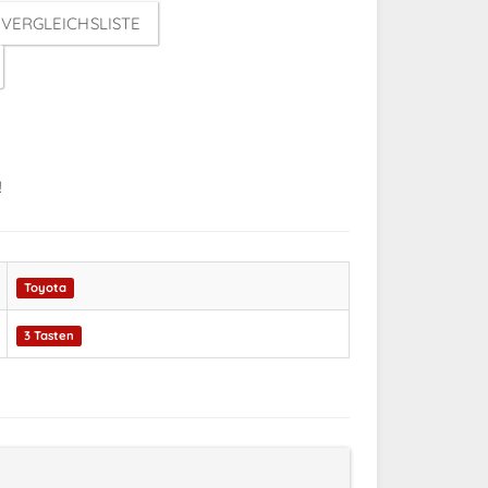
VERGLEICHSLISTE
!
Toyota
3 Tasten