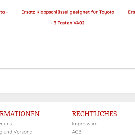
ta -
Ersatz Klappschlüssel geeignet für Toyota
Ers
- 3 Tasten VA02
Preise sichtbar nach
Anmeldung
ORMATIONEN
RECHTLICHES
er uns
Impressum
g und Versand
AGB