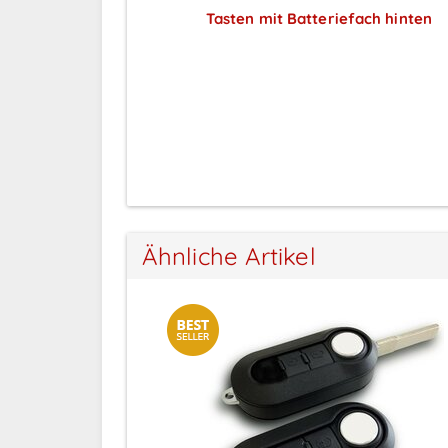
lau
Tasten mit Batteriefach hinten
ar nach
Preise sichtbar nach
ng
Anmeldung
Ähnliche Artikel