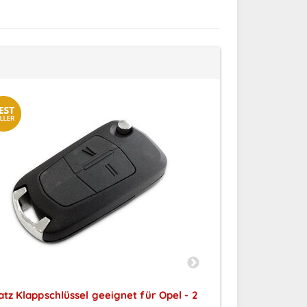
atz Klappschlüssel geeignet für Opel - 2
Ersatz Klappschl