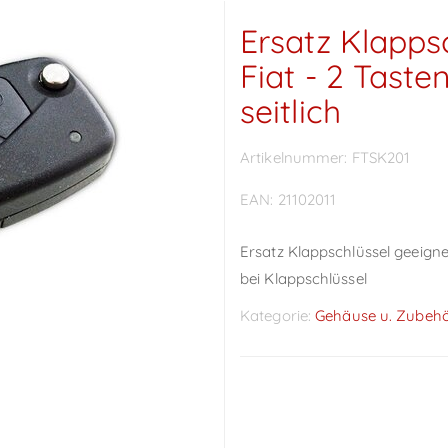
Ersatz Klapps
Fiat - 2 Taste
seitlich
Artikelnummer:
FTSK201
EAN:
21102011
Ersatz Klappschlüssel geeignet 
bei Klappschlüssel
Kategorie:
Gehäuse u. Zubeh
Preise sichtbar nach
Anmeldung