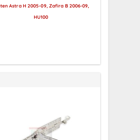
ten Astra H 2005-09, Zafira B 2006-09,
Tasten mi
Preise
HU100
Preise sichtbar nach
A
Anmeldung