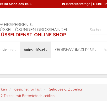
mer im Sinne des BGB
Kontaktanfrage
|
E-Mail:
i
AHRSPERREN &
ÜSSELLÖSUNGEN GROSSHANDEL
LÜSSELDIENST ONLINE SHOP
tivierung
Autoschlüssel
XHORSE/VVDI/GOLDCAR
P
arken
geeignet für Fiat
Gehäuse u. Zubehör
 2 Tasten mit Batteriefach seitlich