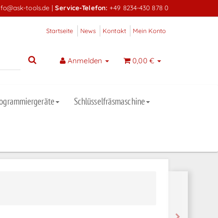
nfo@ask-tools.de
|
Service-Telefon:
+49 8234-430 878 0
Startseite
News
Kontakt
Mein Konto
Anmelden
0,00 €
rogrammiergeräte
Schlüsselfräsmaschine