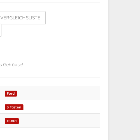
VERGLEICHSLISTE
as Gehäuse!
Ford
3 Tasten
HU101