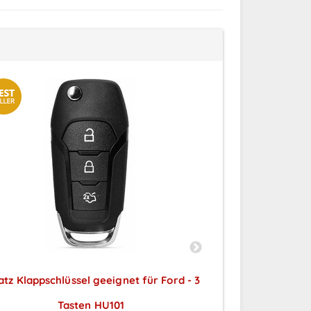
atz Klappschlüssel geeignet für Ford - 3
Ersatz Tran
Tasten HU101
geeign