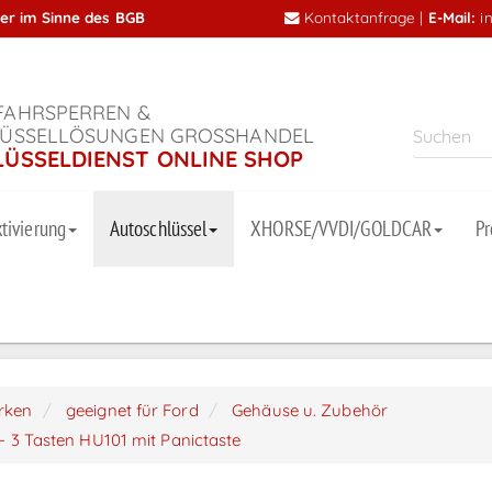
mer im Sinne des BGB
Kontaktanfrage
|
E-Mail:
i
AHRSPERREN &
ÜSSELLÖSUNGEN GROSSHANDEL
LÜSSELDIENST ONLINE SHOP
tivierung
Autoschlüssel
XHORSE/VVDI/GOLDCAR
P
arken
geeignet für Ford
Gehäuse u. Zubehör
 - 3 Tasten HU101 mit Panictaste