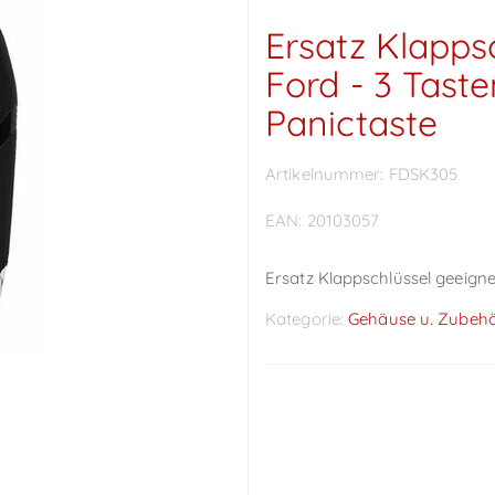
Ersatz Klapps
Ford - 3 Tast
Panictaste
Artikelnummer:
FDSK305
EAN:
20103057
Ersatz Klappschlüssel geeigne
Kategorie:
Gehäuse u. Zubeh
Preise sichtbar nach
Anmeldung