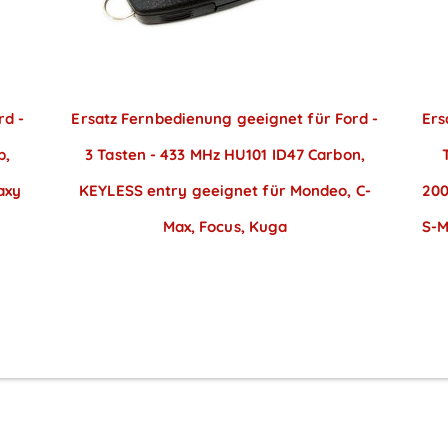
rd -
Ersatz Fernbedienung geeignet für Ford -
Ers
p,
3 Tasten - 433 MHz HU101 ID47 Carbon,
axy
KEYLESS entry geeignet für Mondeo, C-
200
Max, Focus, Kuga
S-M
Preise sichtbar nach
Anmeldung