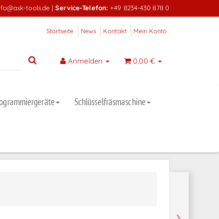
nfo@ask-tools.de
|
Service-Telefon:
+49 8234-430 878 0
Startseite
News
Kontakt
Mein Konto
Anmelden
0,00 €
rogrammiergeräte
Schlüsselfräsmaschine