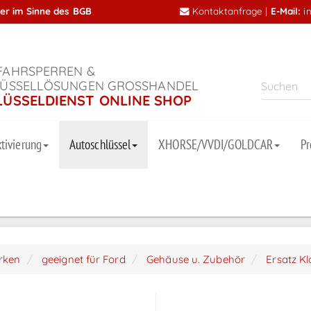
mer im Sinne des BGB
Kontaktanfrage
|
E-Mail:
i
AHRSPERREN &
ÜSSELLÖSUNGEN GROSSHANDEL
LÜSSELDIENST ONLINE SHOP
tivierung
Autoschlüssel
XHORSE/VVDI/GOLDCAR
P
arken
geeignet für Ford
Gehäuse u. Zubehör
Ersatz Kl