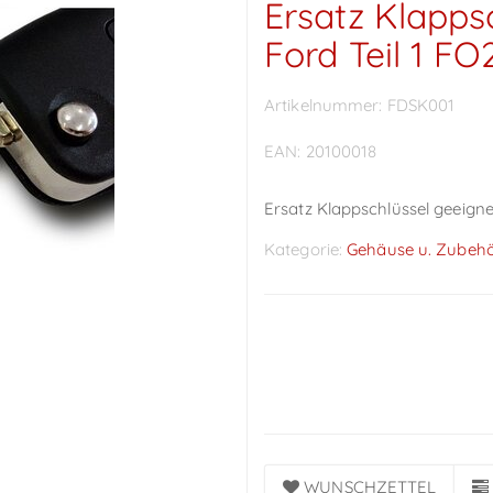
Ersatz Klapps
Ford Teil 1 FO
Artikelnummer:
FDSK001
EAN:
20100018
Ersatz Klappschlüssel geeignet
Kategorie:
Gehäuse u. Zubeh
Preise sichtbar nach
Anmeldung
WUNSCHZETTEL