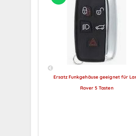
eeignet für Ford
Ersatz Funkgehäuse geeignet für La
ar nach
Rover 5 Tasten
ng
Preise sichtbar nach
Anmeldung