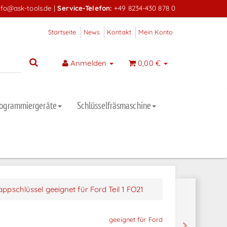
nfo@ask-tools.de
|
Service-Telefon:
+49 8234-430 878 0
Startseite
News
Kontakt
Mein Konto
Anmelden
0,00 €
rogrammiergeräte
Schlüsselfräsmaschine
appschlüssel geeignet für Ford Teil 1 FO21
geeignet für Ford