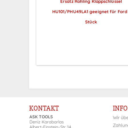
Ersatz Rohling Klappschlüssel
HU101/PHU49LA1 geeignet für Ford 
Stück
Preise sichtbar nach
Anmeldung
KONTAKT
INF
ASK TOOLS
Wir üb
Deniz Karabarlas
Zahlun
Albert-Einstein-Str. 14