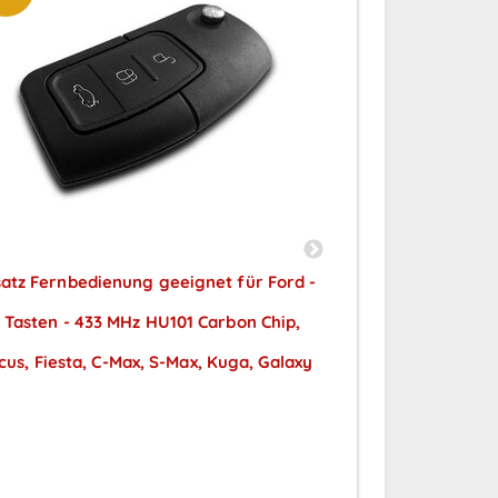
satz Fernbedienung geeignet für Ford -
Ersatz Fernbedi
 Tasten - 433 MHz HU101 Carbon Chip,
3 Tasten - 43
cus, Fiesta, C-Max, S-Max, Kuga, Galaxy
geeignet für 
Preise sichtbar nach
Tr
Anmeldung
Preise
A