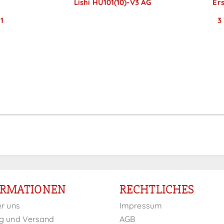
Lishi HU101(10)-V3 AG
Er
Preise sichtbar nach
1
3
Anmeldung
ORMATIONEN
RECHTLICHES
er uns
Impressum
g und Versand
AGB