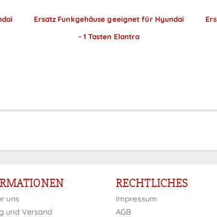
ndai
Ersatz Funkgehäuse geeignet für Hyundai
Ers
- 1 Tasten Elantra
Preise sichtbar nach
Anmeldung
ORMATIONEN
RECHTLICHES
er uns
Impressum
g und Versand
AGB