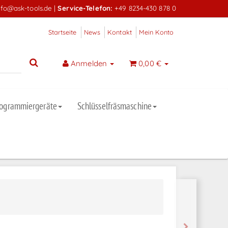
nfo@ask-tools.de
|
Service-Telefon:
+49 8234-430 878 0
Startseite
News
Kontakt
Mein Konto
Anmelden
0,00 €
rogrammiergeräte
Schlüsselfräsmaschine