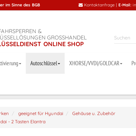
mer im Sinne des BGB
Kontaktanfrage
|
E-Mail:
i
AHRSPERREN &
ÜSSELLÖSUNGEN GROSSHANDEL
LÜSSELDIENST ONLINE SHOP
tivierung
Autoschlüssel
XHORSE/VVDI/GOLDCAR
P
arken
geeignet für Hyundai
Gehäuse u. Zubehör
dai - 2 Tasten Elantra