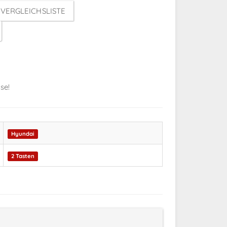
VERGLEICHSLISTE
se!
Hyundai
2 Tasten