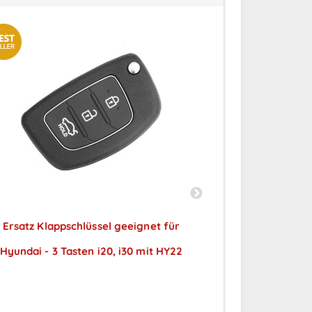
Ersatz Klappschlüssel geeignet für
Ersatz Klappschl
Hyundai - 3 Tasten i20, i30 mit HY22
Tasten mi
Preise sichtbar nach
Preise
Anmeldung
A