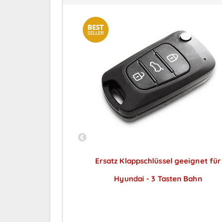
 geeignet für
Ersatz Klappschlüssel geeignet für
00 geeignet für
Hyundai - 3 Tasten Bahn
Preise sichtbar nach
veo
ar nach
Anmeldung