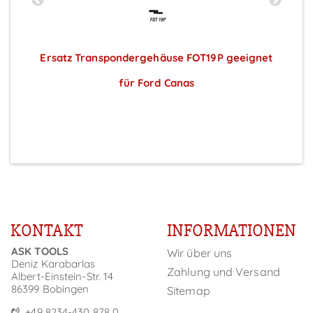
Ersatz Transpondergehäuse FOT19P geeignet
E
für Ford Canas
Preise sichtbar nach Anmeldung
KONTAKT
INFORMATIONEN
ASK TOOLS
Wir über uns
Deniz Karabarlas
Zahlung und Versand
Albert-Einstein-Str. 14
86399 Bobingen
Sitemap
+49 8234-430 878 0