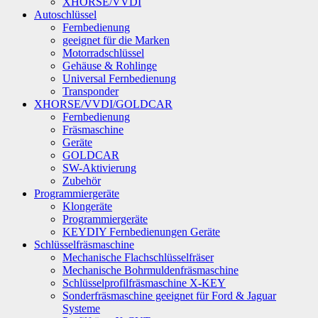
XHORSE/VVDI
Autoschlüssel
Fernbedienung
geeignet für die Marken
Motorradschlüssel
Gehäuse & Rohlinge
Universal Fernbedienung
Transponder
XHORSE/VVDI/GOLDCAR
Fernbedienung
Fräsmaschine
Geräte
GOLDCAR
SW-Aktivierung
Zubehör
Programmiergeräte
Klongeräte
Programmiergeräte
KEYDIY Fernbedienungen Geräte
Schlüsselfräsmaschine
Mechanische Flachschlüsselfräser
Mechanische Bohrmuldenfräsmaschine
Schlüsselprofilfräsmaschine X-KEY
Sonderfräsmaschine geeignet für Ford & Jaguar
Systeme