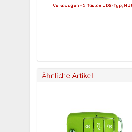
g HY22
Volkswagen - 2 Tasten UDS-Typ, HU
ar nach
Preise sichtbar nach
ng
Anmeldung
Ähnliche Artikel