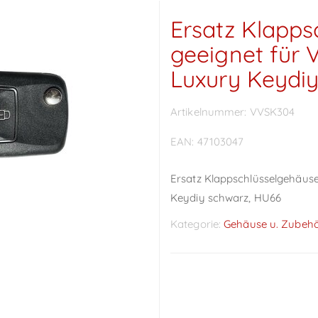
Ersatz Klapps
geeignet für 
Luxury Keydi
Artikelnummer:
VVSK304
EAN:
47103047
Ersatz Klappschlüsselgehäuse
Keydiy schwarz, HU66
Kategorie:
Gehäuse u. Zubeh
Preise sichtbar nach
Anmeldung