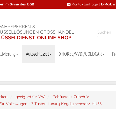
mer im Sinne des BGB
Kontaktanfrage
|
E-Mail:
i
AHRSPERREN &
ÜSSELLÖSUNGEN GROSSHANDEL
LÜSSELDIENST ONLINE SHOP
tivierung
Autoschlüssel
XHORSE/VVDI/GOLDCAR
P
arken
geeignet für VW
Gehäuse u. Zubehör
 für Volkswagen - 3 Tasten Luxury Keydiy schwarz, HU66