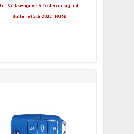
für Volkswagen - 3 Tasten eckig mit
Tasten Astra H 
Batteriefach 2032, HU66
Preise sichtbar nach
Preise
Anmeldung
A