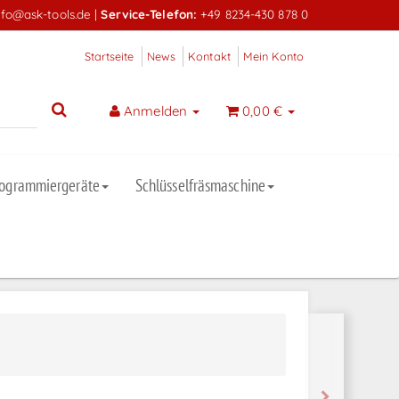
nfo@ask-tools.de
|
Service-Telefon:
+49 8234-430 878 0
Startseite
News
Kontakt
Mein Konto
Anmelden
0,00 €
rogrammiergeräte
Schlüsselfräsmaschine