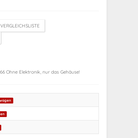
VERGLEICHSLISTE
U66 Ohne Elektronik, nur das Gehäuse!
swagen
ten