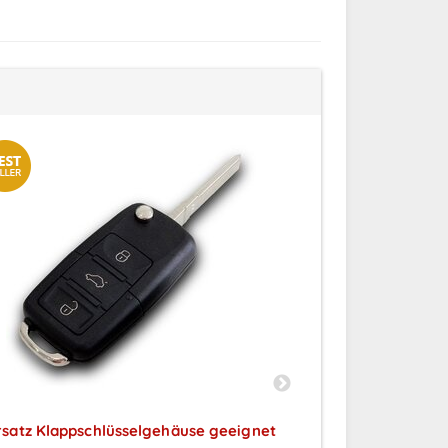
rsatz Klappschlüsselgehäuse geeignet
Ersatz Klappschl