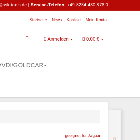
@ask-tools.de
|
Service-Telefon:
+49 8234-430 878 0
Startseite
News
Kontakt
Mein Konto
Anmelden
0,00 €
VVDI/GOLDCAR
geeignet für Jaguar