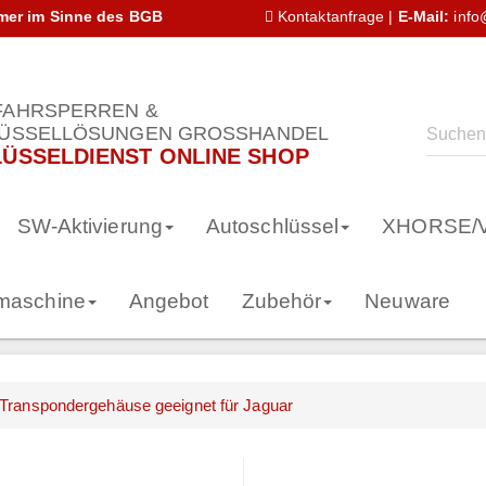
hmer im Sinne des BGB
Kontaktanfrage
|
E-Mail:
info
AHRSPERREN &
ÜSSELLÖSUNGEN GROSSHANDEL
ÜSSELDIENST ONLINE SHOP
SW-Aktivierung
Autoschlüssel
XHORSE/
smaschine
Angebot
Zubehör
Neuware
 Transpondergehäuse geeignet für Jaguar