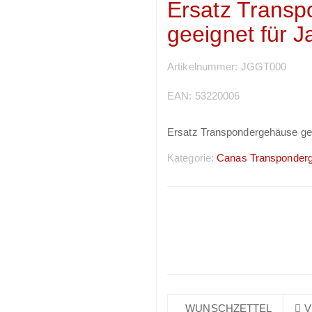
Ersatz Trans
geeignet für J
Artikelnummer:
JGGT000
EAN:
53220006
Ersatz Transpondergehäuse gee
Kategorie:
Canas Transponder
Preise sichtbar nach
Anmeldung
WUNSCHZETTEL
V