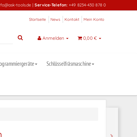
nfo@ask-tools.de
|
Service-Telefon:
+49 8234-430 878 0
Startseite
News
Kontakt
Mein Konto
Anmelden
0,00 €
rogrammiergeräte
Schlüsselfräsmaschine
m