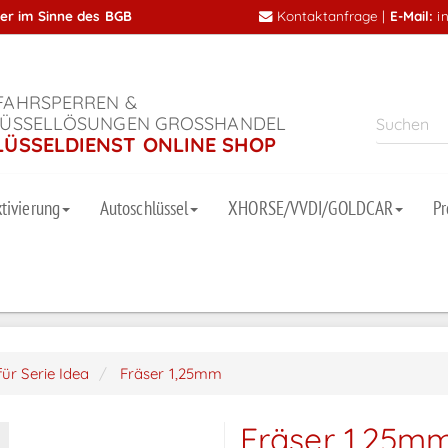
mer im Sinne des BGB
Kontaktanfrage
|
E-Mail:
i
AHRSPERREN &
ÜSSELLÖSUNGEN GROSSHANDEL
LÜSSELDIENST ONLINE SHOP
tivierung
Autoschlüssel
XHORSE/VVDI/GOLDCAR
P
für Serie Idea
Fräser 1,25mm
Fräser 1,25m