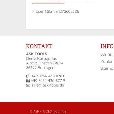
Fräser 1,25mm D726023ZB
KONTAKT
INF
ASK TOOLS
Wir üb
Deniz Karabarlas
Zahlun
Albert-Einstein-Str. 14
86399 Bobingen
Sitema
+49 8234-430 878 0
+49 8234-430 877 9
info@ask-tools.de
© ASK-TOOLS, Bobingen