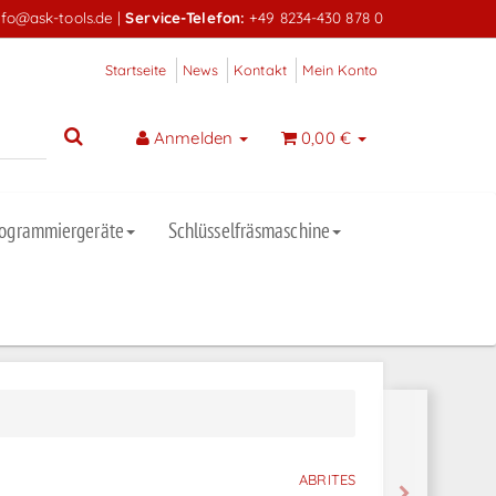
nfo@ask-tools.de
|
Service-Telefon:
+49 8234-430 878 0
Startseite
News
Kontakt
Mein Konto
Anmelden
0,00 €
rogrammiergeräte
Schlüsselfräsmaschine
ABRITES