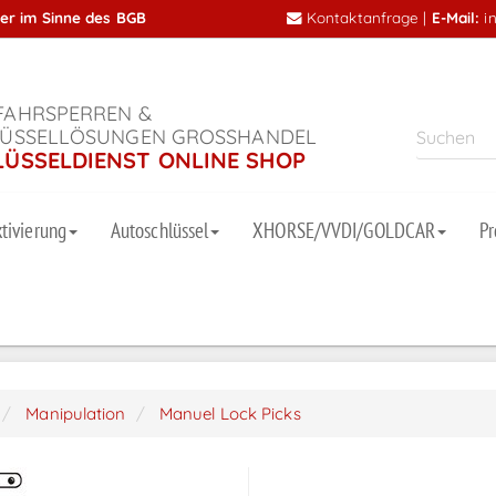
mer im Sinne des BGB
Kontaktanfrage
|
E-Mail:
i
AHRSPERREN &
ÜSSELLÖSUNGEN GROSSHANDEL
LÜSSELDIENST ONLINE SHOP
tivierung
Autoschlüssel
XHORSE/VVDI/GOLDCAR
P
Manipulation
Manuel Lock Picks