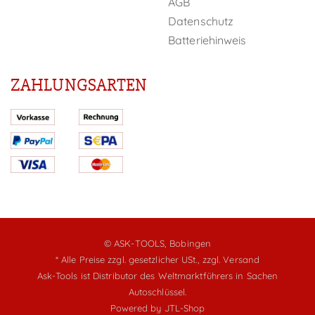
AGB
Datenschutz
Batteriehinweis
ZAHLUNGSARTEN
© ASK-TOOLS, Bobingen
* Alle Preise zzgl. gesetzlicher USt.,
zzgl. Versand
Ask-Tools ist Distributor des Weltmarktführers in Sachen
Autoschlüssel.
Powered by
JTL-Shop