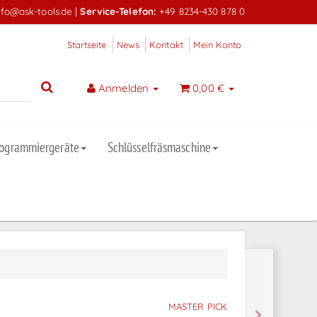
nfo@ask-tools.de
|
Service-Telefon:
+49 8234-430 878 0
Startseite
News
Kontakt
Mein Konto
Anmelden
0,00 €
rogrammiergeräte
Schlüsselfräsmaschine
MASTER PICK