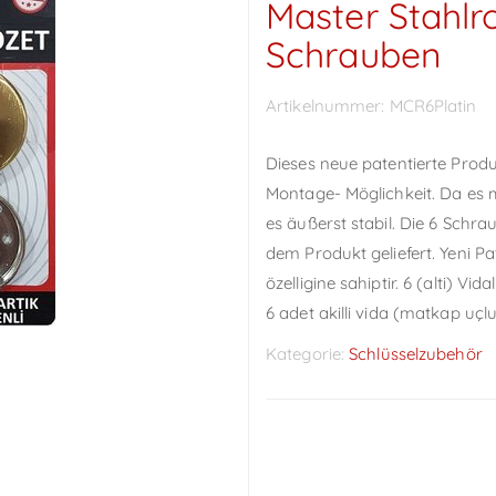
Master Stahlro
Schrauben
Artikelnummer:
MCR6Platin
Dieses neue patentierte Produ
Montage- Möglichkeit. Da es m
es äußerst stabil. Die 6 Sch
dem Produkt geliefert. Yeni 
özelligine sahiptir. 6 (alti) Vi
6 adet akilli vida (matkap uçlu
Kategorie:
Schlüsselzubehör
Preise sichtbar nach
Anmeldung