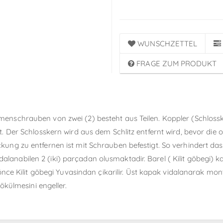
WUNSCHZETTEL
FRAGE ZUM PRODUKT
chrauben von zwei (2) besteht aus Teilen. Koppler (Schlosskern )
 Der Schlosskern wird aus dem Schlitz entfernt wird, bevor die 
ung zu entfernen ist mit Schrauben befestigt. So verhindert d
idalanabilen 2 (iki) parçadan olusmaktadir. Barel ( Kilit göbegi) ka
ce Kilit göbegi Yuvasindan çikarilir. Üst kapak vidalanarak monte
ökülmesini engeller.