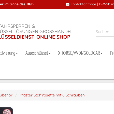
mer im Sinne des BGB
Kontaktanfrage
|
E-Mail:
i
AHRSPERREN &
ÜSSELLÖSUNGEN GROSSHANDEL
LÜSSELDIENST ONLINE SHOP
tivierung
Autoschlüssel
XHORSE/VVDI/GOLDCAR
P
zubehör
Master Stahlrosette mit 6 Schrauben