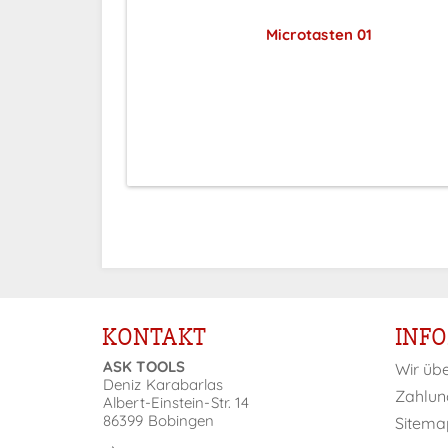
 02
Microtasten 01
ar nach
Preise sichtbar nach
ng
Anmeldung
KONTAKT
INF
ASK TOOLS
Wir üb
Deniz Karabarlas
Zahlun
Albert-Einstein-Str. 14
86399 Bobingen
Sitema