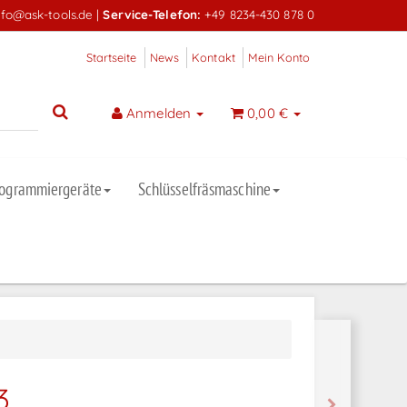
nfo@ask-tools.de
|
Service-Telefon:
+49 8234-430 878 0
Startseite
News
Kontakt
Mein Konto
Anmelden
0,00 €
rogrammiergeräte
Schlüsselfräsmaschine
3