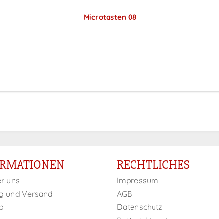
Microtasten 08
Preise sichtbar nach
Anmeldung
ORMATIONEN
RECHTLICHES
er uns
Impressum
g und Versand
AGB
p
Datenschutz