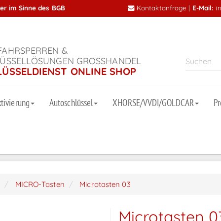
mer im Sinne des BGB
Kontaktanfrage
|
E-Mail:
i
AHRSPERREN &
ÜSSELLÖSUNGEN GROSSHANDEL
LÜSSELDIENST ONLINE SHOP
tivierung
Autoschlüssel
XHORSE/VVDI/GOLDCAR
P
e
MICRO-Tasten
Microtasten 03
Microtasten 0