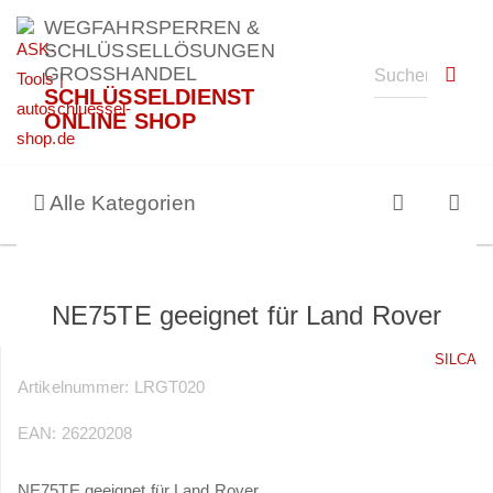
WEGFAHRSPERREN &
SCHLÜSSELLÖSUNGEN
GROSSHANDEL
SCHLÜSSELDIENST
ONLINE SHOP
Alle Kategorien
NE75TE geeignet für Land Rover
SILCA
Artikelnummer:
LRGT020
EAN:
26220208
NE75TE geeignet für Land Rover