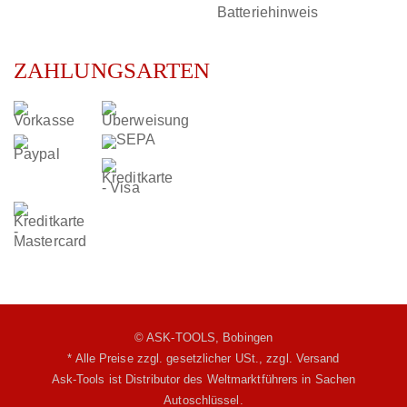
Batteriehinweis
ZAHLUNGSARTEN
© ASK-TOOLS, Bobingen
* Alle Preise zzgl. gesetzlicher USt.,
zzgl. Versand
Ask-Tools ist Distributor des Weltmarktführers in Sachen
Autoschlüssel.