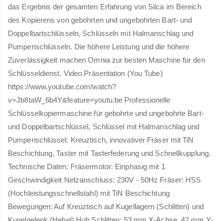
das Ergebnis der gesamten Erfahrung von Silca im Bereich
des Kopierens von gebohrten und ungebohrten Bart- und
Doppelbartschlüsseln, Schlüsseln mit Halmanschlag und
Pumpenschlüsseln. Die höhere Leistung und die höhere
Zuverlässigkeit machen Omnia zur besten Maschine für den
Schlüsseldienst. Video Präsentation (You Tube)
https://www.youtube.com/watch?
v=Jb8taW_6b4Y&feature=youtu.be Professionelle
Schlüsselkopiermaschine für gebohrte und ungebohrte Bart-
und Doppelbartschlüssel, Schlüssel mit Halmanschlag und
Pumpenschlüssel: Kreuztisch, innovativer Fräser mit TiN
Beschichtung, Taster mit Tasterfederung und Schnellkupplung.
Technische Daten: Fräsermotor: Einphasig mit 1
Geschwindigkeit Netzanschluss: 230V - 50Hz Fräser: HSS
(Hochleistungsschnellstahl) mit TiN Beschichtung
Bewegungen: Auf Kreuztisch auf Kugellagern (Schlitten) und
Kugelgelenk (Hebel) Hub Schlitten: 53 mm X-Achse, 42 mm Y-