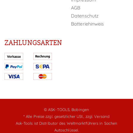
AGB
Datenschutz
Batteriehinweis
ZAHLUNGSARTEN
© ASK-TOOLS, Bobingen
* Alle Preise zzgl. gesetzlicher USt.,
zzgl. Versand
Ask-Tools ist Distributor des Weltmarktführers in Sachen
Autoschlüssel.