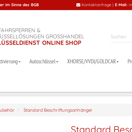
mer im Sinne des BGB
Kontaktanfrage
|
E-Mail:
i
AHRSPERREN &
ÜSSELLÖSUNGEN GROSSHANDEL
LÜSSELDIENST ONLINE SHOP
tivierung
Autoschlüssel
XHORSE/VVDI/GOLDCAR
P
zubehör
Standard Beschriftungsanhänger
Standard Bes