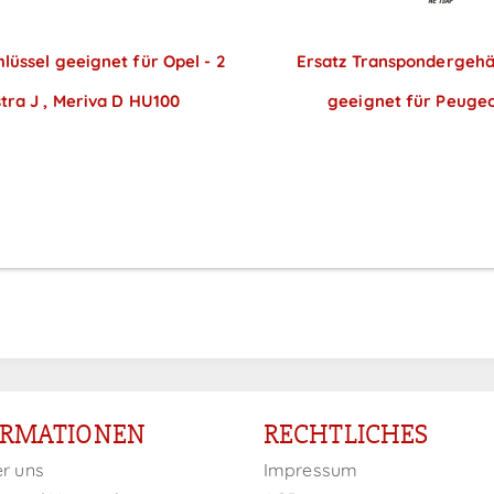
lüssel geeignet für Opel - 2
Ersatz Transpondergeh
tra J , Meriva D HU100
geeignet für Peuge
e sichtbar nach
Preise sichtba
Anmeldung
Anmeldun
ORMATIONEN
RECHTLICHES
er uns
Impressum