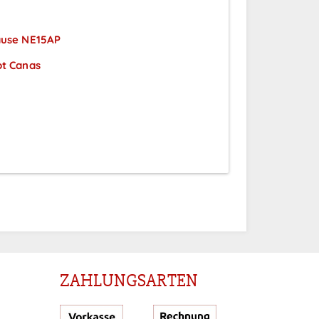
äuse NE15AP
ot Canas
r nach
g
ZAHLUNGSARTEN