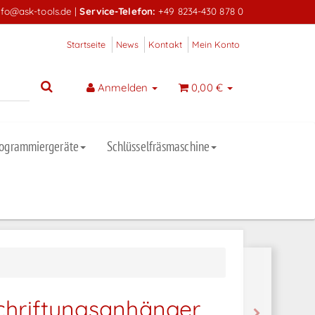
nfo@ask-tools.de
|
Service-Telefon:
+49 8234-430 878 0
Startseite
News
Kontakt
Mein Konto
Anmelden
0,00 €
rogrammiergeräte
Schlüsselfräsmaschine
chriftungsanhänger