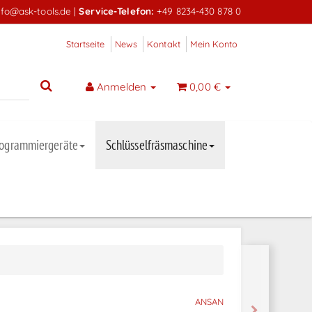
nfo@ask-tools.de
|
Service-Telefon:
+49 8234-430 878 0
Startseite
News
Kontakt
Mein Konto
Anmelden
0,00 €
rogrammiergeräte
Schlüsselfräsmaschine
ANSAN