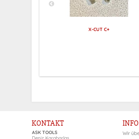
X-CUT C+
ar nach
Preise sichtbar nach
ng
Anmeldung
KONTAKT
INF
ASK TOOLS
Wir üb
Deniz Karabarlas