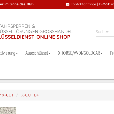
mer im Sinne des BGB
Kontaktanfrage
|
E-Mail:
i
AHRSPERREN &
ÜSSELLÖSUNGEN GROSSHANDEL
LÜSSELDIENST ONLINE SHOP
tivierung
Autoschlüssel
XHORSE/VVDI/GOLDCAR
P
er X-CUT
X-CUT B+