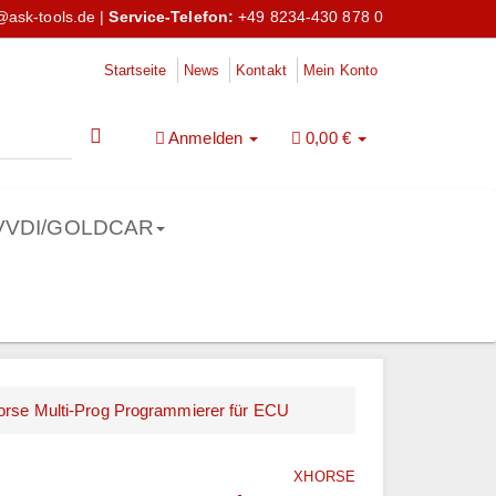
@ask-tools.de
|
Service-Telefon:
+49 8234-430 878 0
Startseite
News
Kontakt
Mein Konto
Anmelden
0,00 €
VVDI/GOLDCAR
orse Multi-Prog Programmierer für ECU
XHORSE