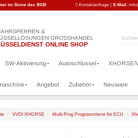
hmer im Sinne des BGB
Kontaktanfrage
|
E-Mail:
info
AHRSPERREN &
ÜSSELLÖSUNGEN GROSSHANDEL
ÜSSELDIENST ONLINE SHOP
SW-Aktivierung
Autoschlüssel
XHORSE/
smaschine
Angebot
Zubehör
Neuware
te
VVDI XHORSE
Multi-Prog Programmierer für ECU
Xh